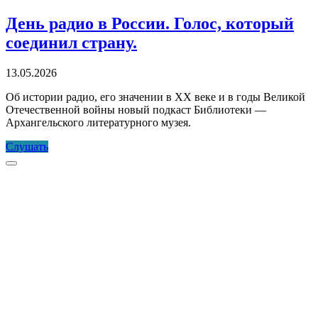
День радио в России. Голос, который
соединил страну.
13.05.2026
Об истории радио, его значении в XX веке и в годы Великой
Отечественной войны новый подкаст Библиотеки —
Архангельского литературного музея.
День
Слушать
радио
Прокрутка
в
к
России.
верху
Голос,
который
соединил
страну.