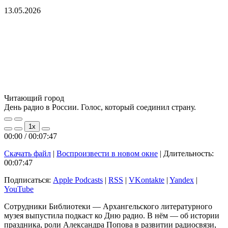
13.05.2026
Читающий город
День радио в России. Голос, который соединил страну.
Play
Pause
1x
Episode
Episode
00:00
/
00:07:47
Скачать файл
|
Воспроизвести в новом окне
|
Длительность:
00:07:47
Подписаться:
Apple Podcasts
|
RSS
|
VKontakte
|
Yandex
|
YouTube
Сотрудники Библиотеки — Архангельского литературного
музея выпустила подкаст ко Дню радио. В нём — об истории
праздника, роли Александра Попова в развитии радиосвязи,