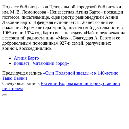
Подкаст библиографов Центральной городской библиотеки
им. М .В. Ломоносова «Неизвестная Агния Барто» посвящен
поэтессе, писательнице, сценаристу, радиоведущей Агнии
Львовне Барто. 4 февраля исполняется 120 лет со дня ее
рождения. Кроме литературной, поэтической деятельности, с
1965-го по 1974 год Барто вела передачу «Найти человека» на
всесоюзной радиостанции «Маяк». Благодаря А. Барто и ее
добровольным помощникам 927-и семей, разлученных
войной, воссоединились.
Агния Барто
подкаст «Читающий город»
Предыдущая запись
«Сын Полярной звезды»: к 140-летию
Тыко Вылки
Следующая запись
Евгений Водолазкин: историк, ставший
писателем
Прокрутка
к
верху