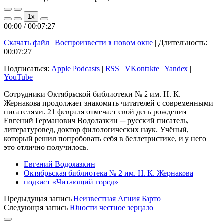
Play
Pause
1x
Episode
Episode
00:00
/
00:07:27
Скачать файл
|
Воспроизвести в новом окне
|
Длительность:
00:07:27
Подписаться:
Apple Podcasts
|
RSS
|
VKontakte
|
Yandex
|
YouTube
Сотрудники Октябрьской библиотеки № 2 им. Н. К.
Жернакова продолжает знакомить читателей с современными
писателями. 21 февраля отмечает свой день рождения
Евгений Германович Водолазкин ─ русский писатель,
литературовед, доктор филологических наук. Учёный,
который решил попробовать себя в беллетристике, и у него
это отлично получилось.
Евгений Водолазкин
Октябрьская библиотека № 2 им. Н. К. Жернакова
подкаст «Читающий город»
Предыдущая запись
Неизвестная Агния Барто
Следующая запись
Юности честное зерцало