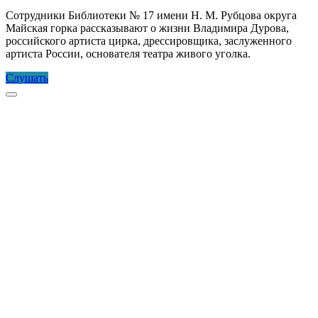
Сотрудники Библиотеки № 17 имени Н. М. Рубцова округа
Майская горка рассказывают о жизни Владимира Дурова,
российского артиста цирка, дрессировщика, заслуженного
артиста России, основателя театра живого уголка.
Страна
Слушать
чудес
Прокрутка
дедушки
к
Дурова
верху