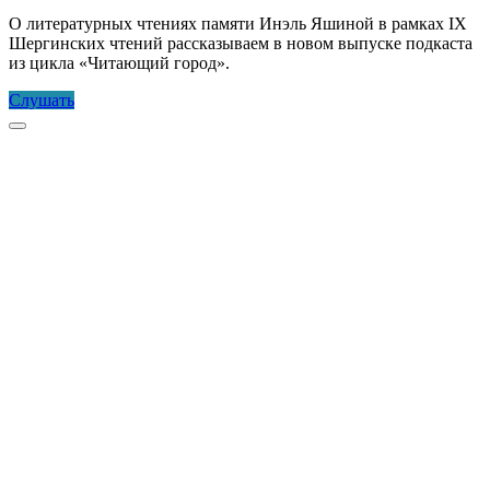
О литературных чтениях памяти Инэль Яшиной в рамках IX
Шергинских чтений рассказываем в новом выпуске подкаста
из цикла «Читающий город».
Красно
Слушать
слово
Прокрутка
Инэль
к
Яшиной
верху