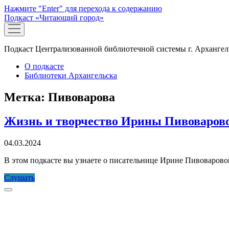
Нажмите "Enter" для перехода к содержанию
Подкаст «Читающий город»
открыть
меню
Подкаст Централизованной библиотечной системы г. Архангел
О подкасте
Библиотеки Архангельска
Метка:
Пивоварова
Жизнь и творчество Ирины Пивоваров
04.03.2024
В этом подкасте вы узнаете о писательнице Ирине Пивоваров
Жизнь
Слушать
и
Прокрутка
творчество
к
Ирины
верху
Пивоваровой