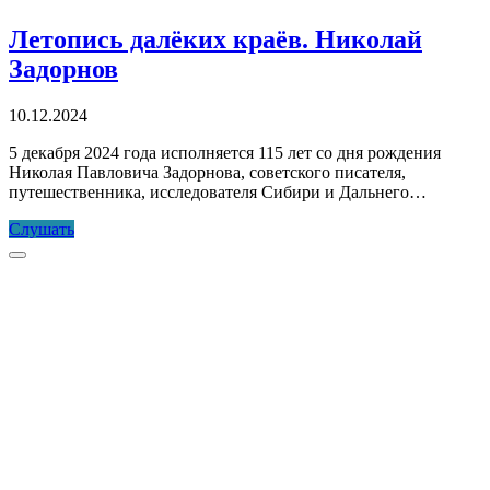
Летопись далёких краёв. Николай
Задорнов
10.12.2024
5 декабря 2024 года исполняется 115 лет со дня рождения
Николая Павловича Задорнова, советского писателя,
путешественника, исследователя Сибири и Дальнего…
Летопись
Слушать
далёких
Прокрутка
краёв.
к
Николай
верху
Задорнов