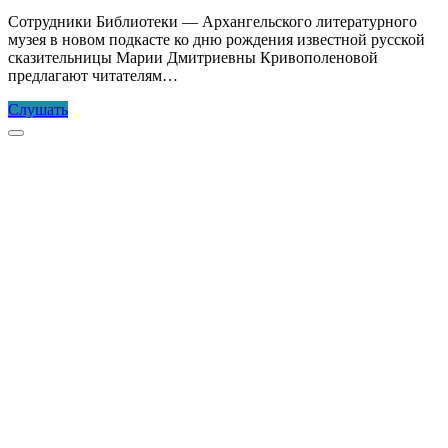
Сотрудники Библиотеки — Архангельского литературного
музея в новом подкасте ко дню рождения известной русской
сказительницы Марии Дмитриевны Кривополеновой
предлагают читателям…
Пинежская
Слушать
сказительница
Прокрутка
к
верху