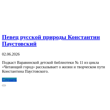
Певец русской природы Константин
Паустовский
02.06.2026
Подкаст Варавинской детской библиотеки № 11 из цикла
«Читающий город» рассказывает о жизни и творческом пути
Константина Паустовского.
Певец
Слушать
русской
Прокрутка
природы
к
Константин
верху
Паустовский