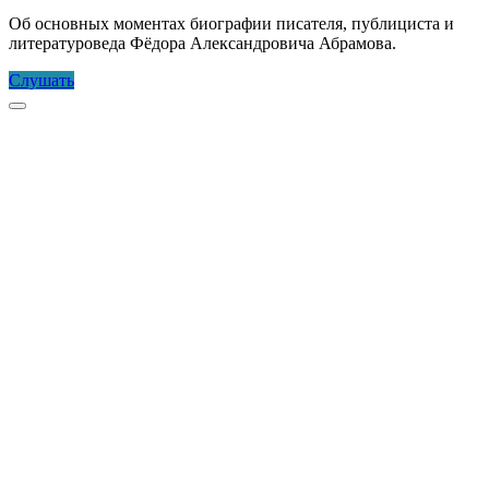
Об основных моментах биографии писателя, публициста и
литературоведа Фёдора Александровича Абрамова.
В
Слушать
мире
Прокрутка
Фёдора
к
Абрамова
верху