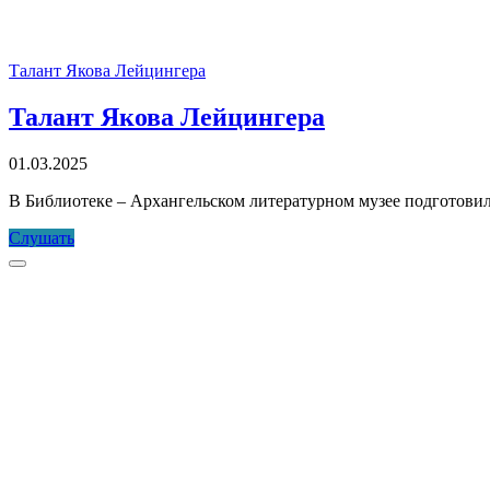
Талант Якова Лейцингера
Талант Якова Лейцингера
01.03.2025
В Библиотеке – Архангельском литературном музее подготовил
Талант
Слушать
Якова
Прокрутка
Лейцингера
к
верху