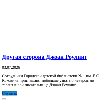
Другая сторона Джоан Роулинг
03.07.2026
Сотрудники Городской детской библиотеки № 1 им. Е.С.
Коковина приглашают побольше узнать о невероятно
талантливой писательнице Джоан Роулинг.
Другая
Слушать
сторона
Прокрутка
Джоан
к
Роулинг
верху