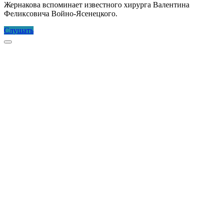
Жернакова вспоминает известного хирурга Валентина
Феликсовича Войно-Ясенецкого.
Святитель-
Слушать
хирург
Прокрутка
к
верху