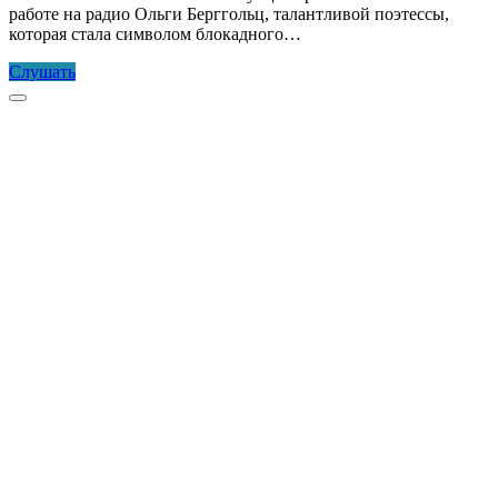
работе на радио Ольги Берггольц, талантливой поэтессы,
которая стала символом блокадного…
Ольга
Слушать
Берггольц
Прокрутка
—
к
поэтесса
верху
с
Невской
заставы