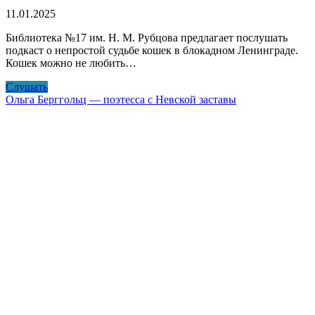
11.01.2025
Библиотека №17 им. Н. М. Рубцова предлагает послушать
подкаст о непростой судьбе кошек в блокадном Ленинграде.
Кошек можно не любить…
Как
Слушать
кошки
Ольга Берггольц — поэтесса с Невской заставы
спасли
Ленинград