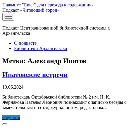
Нажмите "Enter" для перехода к содержанию
Подкаст «Читающий город»
открыть
меню
Подкаст Централизованной библиотечной системы г.
Архангельска
О подкасте
Библиотеки Архангельска
Метка:
Александр Ипатов
Ипатовские встречи
10.06.2024
Библиотекарь Октябрьской библиотеки № 2 им. Н. К.
Жернакова Наталья Леонович познакомит с записью беседы с
замечательным поэтом, журналистом, редактором…
Ипатовские
Слушать
встречи
Прокрутка
к