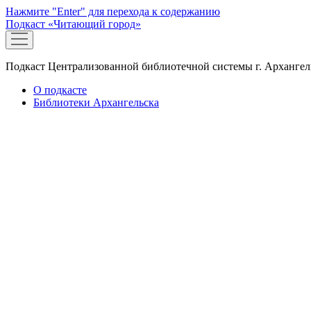
Нажмите "Enter" для перехода к содержанию
Подкаст «Читающий город»
открыть
меню
Подкаст Централизованной библиотечной системы г. Архангел
О подкасте
Библиотеки Архангельска