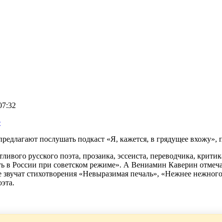
07:32
e
предлагают послушать подкаст «Я, кажется, в грядущее вхожу»
нтливого русского поэта, прозаика, эссеиста, переводчика, кри
ь в России при советском режиме». А Вениамин Каверин отмеча
те звучат стихотворения «Невыразимая печаль», «Нежнее нежног
эта.