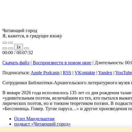
Читающий город
Я, кажется, в грядущее вхожу
Play
Pause
1x
Episode
Episode
00:00
/
00:07:32
Скачать файл
|
Воспроизвести в новом окне
|
Длительность: 00:
Подписаться:
Apple Podcasts
|
RSS
|
VKontakte
|
Yandex
|
YouTub
Сотрудники Библиотеки-Архангельского литературного музея 
В январе 2026 года исполнилось 135 лет со дня рождения тала
«удивительным поэтом, величайшим из тех, кто пытался выжит
лирических поэтов, но и тонким теоретиком поэзии. В подкас
«Бессонница. Гомер. Тугие паруса…» и другие произведения по
Осип Мандельштам
подкаст «Читающий город»
русская поэзия