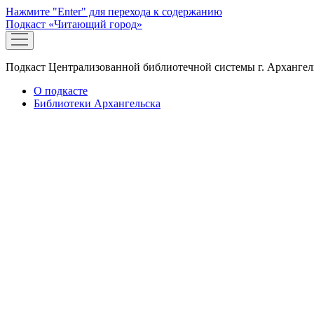
Нажмите "Enter" для перехода к содержанию
Подкаст «Читающий город»
открыть
меню
Подкаст Централизованной библиотечной системы г. Архангел
О подкасте
Библиотеки Архангельска