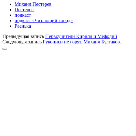
Михаил Пестерев
Пестерев
подкаст
подкаст «Читающий город»
Раенька
Предыдущая запись
Первоучители Кирилл и Мефодий
Следующая запись
Рукописи не горят. Михаил Булгаков.
Прокрутка
к
верху