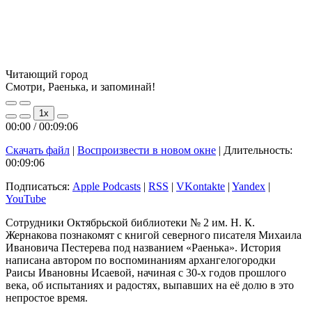
Читающий город
Смотри, Раенька, и запоминай!
Play
Pause
1x
Episode
Episode
00:00
/
00:09:06
Скачать файл
|
Воспроизвести в новом окне
|
Длительность:
00:09:06
Подписаться:
Apple Podcasts
|
RSS
|
VKontakte
|
Yandex
|
YouTube
Сотрудники Октябрьской библиотеки № 2 им. Н. К.
Жернакова познакомят с книгой северного писателя Михаила
Ивановича Пестерева под названием «Раенька». История
написана автором по воспоминаниям архангелогородки
Раисы Ивановны Исаевой, начиная с 30-х годов прошлого
века, об испытаниях и радостях, выпавших на её долю в это
непростое время.