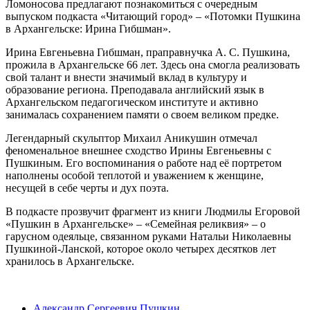
Ломоносова предлагают познакомиться с очередным
выпуском подкаста «Читающий город» – «Потомки Пушкина
в Архангельске: Ирина Гибшман».
Ирина Евгеньевна Гибшман, праправнучка А. С. Пушкина,
прожила в Архангельске 66 лет. Здесь она смогла реализовать
свой талант и внести значимый вклад в культуру и
образование региона. Преподавала английский язык в
Архангельском педагогическом институте и активно
занималась сохранением памяти о своем великом предке.
Легендарный скульптор Михаил Аникушин отмечал
феноменальное внешнее сходство Ирины Евгеньевны с
Пушкиным. Его воспоминания о работе над её портретом
наполнены особой теплотой и уважением к женщине,
несущей в себе черты и дух поэта.
В подкасте прозвучит фрагмент из книги Людмилы Егоровой
«Пушкин в Архангельске» – «Семейная реликвия» – о
гарусном одеяльце, связанном руками Натальи Николаевны
Пушкиной-Ланской, которое около четырех десятков лет
хранилось в Архангельске.
Александр Сергеевич Пушкин