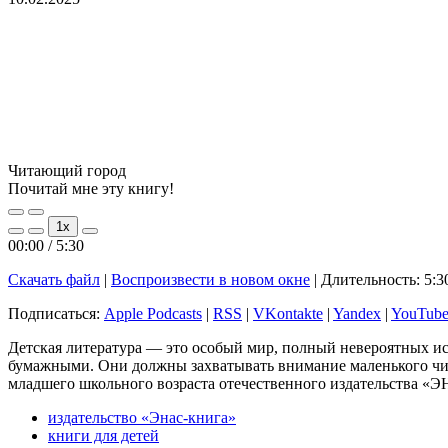
Читающий город
Почитай мне эту книгу!
Play
Pause
1x
Episode
Episode
00:00
/
5:30
Скачать файл
|
Воспроизвести в новом окне
|
Длительность: 5:3
Подписаться:
Apple Podcasts
|
RSS
|
VKontakte
|
Yandex
|
YouTub
Детская литература — это особый мир, полный невероятных ис
бумажными. Они должны захватывать внимание маленького чит
младшего школьного возраста отечественного издательства «
издательство «Энас-книга»
книги для детей