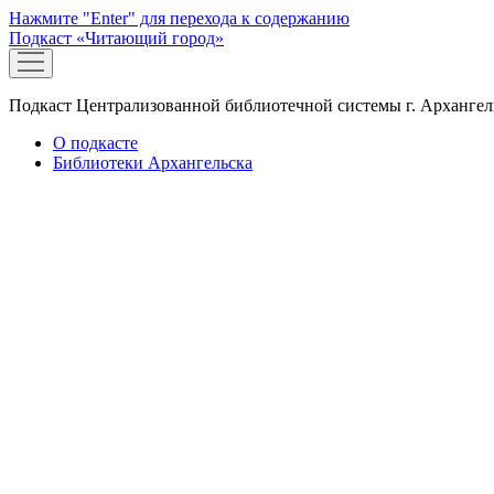
Нажмите "Enter" для перехода к содержанию
Подкаст «Читающий город»
открыть
меню
Подкаст Централизованной библиотечной системы г. Архангел
О подкасте
Библиотеки Архангельска