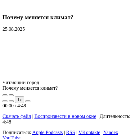
Почему меняется климат?
25.08.2025
Читающий город
Почему меняется климат?
Play
Pause
1x
Episode
Episode
00:00
/
4:48
Скачать файл
|
Воспроизвести в новом окне
|
Длительность:
4:48
Подписаться:
Apple Podcasts
|
RSS
|
VKontakte
|
Yandex
|
YouTube