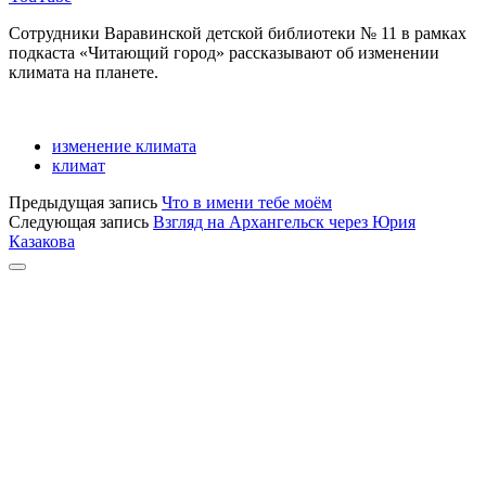
Сотрудники Варавинской детской библиотеки № 11 в рамках
подкаста «Читающий город» рассказывают об изменении
климата на планете.
изменение климата
климат
Предыдущая запись
Что в имени тебе моём
Следующая запись
Взгляд на Архангельск через Юрия
Казакова
Прокрутка
к
верху