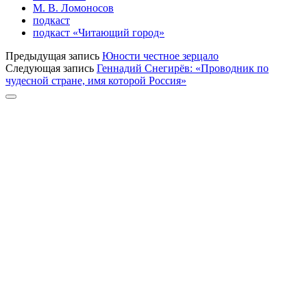
М. В. Ломоносов
подкаст
подкаст «Читающий город»
Предыдущая запись
Юности честное зерцало
Следующая запись
Геннадий Снегирёв: «Проводник по
чудесной стране, имя которой Россия»
Прокрутка
к
верху