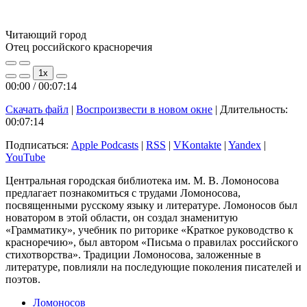
Читающий город
Отец российского красноречия
Play
Pause
1x
Episode
Episode
00:00
/
00:07:14
Скачать файл
|
Воспроизвести в новом окне
|
Длительность:
00:07:14
Подписаться:
Apple Podcasts
|
RSS
|
VKontakte
|
Yandex
|
YouTube
Центральная городская библиотека им. М. В. Ломоносова
предлагает познакомиться с трудами Ломоносова,
посвященными русскому языку и литературе. Ломоносов был
новатором в этой области, он создал знаменитую
«Грамматику», учебник по риторике «Краткое руководство к
красноречию», был автором «Письма о правилах российского
стихотворства». Традиции Ломоносова, заложенные в
литературе, повлияли на последующие поколения писателей и
поэтов.
Ломоносов