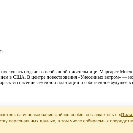
21
e
послушать подкаст о необычной писательнице. Маргарет Митчел
ением в США. В центре повествования «Унесенных ветром» — ис
борясь за спасение семейной плантации и собственное будущее 
шаетесь на использование файлов cookie, соглашаетесь с «
Полит
изнь морю.
ботку персональных данных, в том числе собираемых посредств