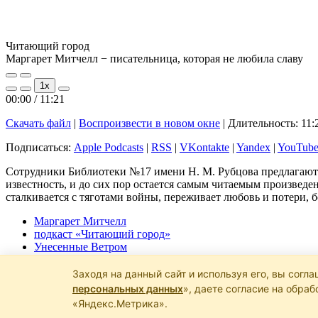
Читающий город
Маргарет Митчелл − писательница, которая не любила славу
Play
Pause
1x
Episode
Episode
00:00
/
11:21
Скачать файл
|
Воспроизвести в новом окне
|
Длительность: 11:
Подписаться:
Apple Podcasts
|
RSS
|
VKontakte
|
Yandex
|
YouTub
Сотрудники Библиотеки №17 имени Н. М. Рубцова предлагают 
известность, и до сих пор остается самым читаемым произвед
сталкивается с тяготами войны, переживает любовь и потери, 
Маргарет Митчелл
подкаст «Читающий город»
Унесенные Ветром
юбилей писателя
Заходя на данный сайт и используя его, вы согла
Предыдущая запись
Владимир Воронин − человек, отдавший ж
персональных данных
», даете согласие на обра
Следующая запись
От строки до сердца
«Яндекс.Метрика».
Прокрутка