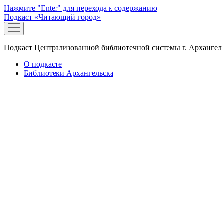
Нажмите "Enter" для перехода к содержанию
Подкаст «Читающий город»
открыть
меню
Подкаст Централизованной библиотечной системы г. Архангел
О подкасте
Библиотеки Архангельска