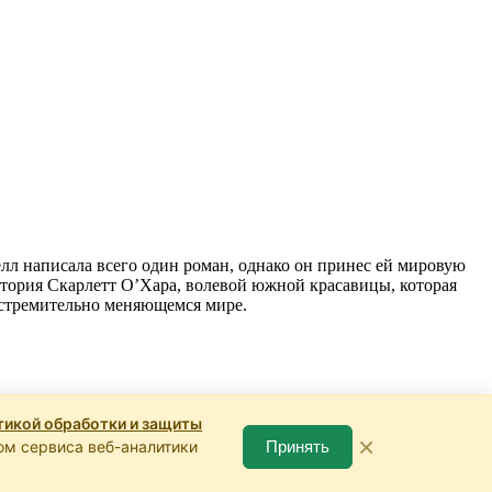
л написала всего один роман, однако он принес ей мировую
тория Скарлетт О’Хара, волевой южной красавицы, которая
в стремительно меняющемся мире.
икой обработки и защиты
×
Принять
ом сервиса веб-аналитики