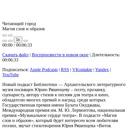
Читающий город
Магия слов и образов
Play
Pause
1x
Episode
Episode
00:00
/
00:06:33
Скачать файл
|
Воспроизвести в новом окне
|
Длительность:
00:06:33
Подписаться:
Apple Podcasts
|
RSS
|
VKontakte
|
Yandex
|
YouTube
Новый подкаст Библиотеки — Архангельского литературного
музея посвящен Юрию Ряшенцеву – поэту, прозаику,
сценаристу, автору стихов к песням для театра и кино,
обладателю многих премий и наград, среди которых
Государственная премия имени Булата Окуджавы,
Международная премия им. М. Ю. Лермонтова, национальная
премия «Музыкальное сердце театра». В подкасте «Магия
слов и образов», который будет интересен всем любителям
поэзии, звучат стихотворения Юрия Ряшенцева «Виток