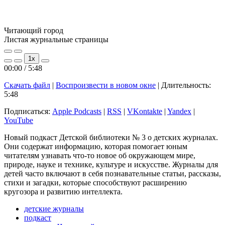
Читающий город
Листая журнальные страницы
Play
Pause
1x
Episode
Episode
00:00
/
5:48
Скачать файл
|
Воспроизвести в новом окне
|
Длительность:
5:48
Подписаться:
Apple Podcasts
|
RSS
|
VKontakte
|
Yandex
|
YouTube
Новый подкаст Детской библиотеки № 3 о детских журналах.
Они содержат информацию, которая помогает юным
читателям узнавать что-то новое об окружающем мире,
природе, науке и технике, культуре и искусстве. Журналы для
детей часто включают в себя познавательные статьи, рассказы,
стихи и загадки, которые способствуют расширению
кругозора и развитию интеллекта.
детские журналы
подкаст