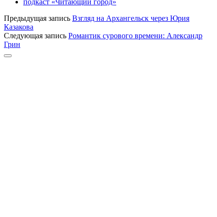
подкаст «Читающий город»
Предыдущая запись
Взгляд на Архангельск через Юрия
Казакова
Следующая запись
Романтик сурового времени: Александр
Грин
Прокрутка
к
верху