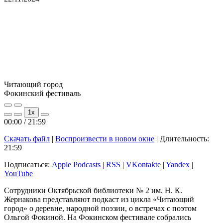
Читающий город
Фокинский фестиваль
Play
Pause
1x
Episode
Episode
00:00
/
21:59
Скачать файл
|
Воспроизвести в новом окне
|
Длительность:
21:59
Подписаться:
Apple Podcasts
|
RSS
|
VKontakte
|
Yandex
|
YouTube
Сотрудники Октябрьской библиотеки № 2 им. Н. К.
Жернакова представляют подкаст из цикла «Читающий
город» о деревне, народной поэзии, о встречах с поэтом
Ольгой Фокиной. На Фокинском фестивале собрались