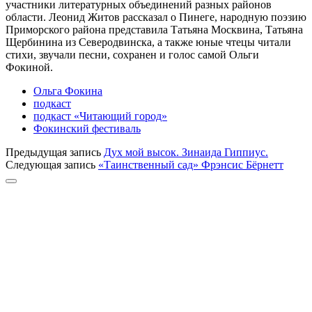
участники литературных объединений разных районов
области. Леонид Житов рассказал о Пинеге, народную поэзию
Приморского района представила Татьяна Москвина, Татьяна
Щербинина из Северодвинска, а также юные чтецы читали
стихи, звучали песни, сохранен и голос самой Ольги
Фокиной.
Ольга Фокина
подкаст
подкаст «Читающий город»
Фокинский фестиваль
Предыдущая запись
Дух мой высок. Зинаида Гиппиус.
Следующая запись
«Таинственный сад» Фрэнсис Бёрнетт
Прокрутка
к
верху