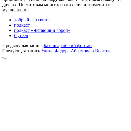
других. По мотивам многих из них сняли знаменитые
мультфильмы.
добрый сказочник
подкаст
подкаст «Читающий город»
Сутеев
Предыдущая запись
Бахчисарайский фонтан
Следующая запись
Улица Фёдора Абрамова в Верколе
Прокрутка
к
верху