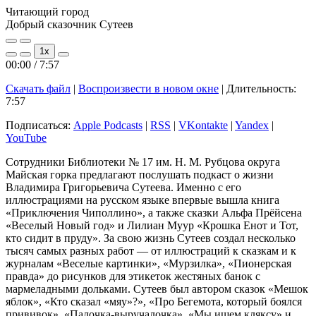
Читающий город
Добрый сказочник Сутеев
Play
Pause
1x
Episode
Episode
00:00
/
7:57
Скачать файл
|
Воспроизвести в новом окне
|
Длительность:
7:57
Подписаться:
Apple Podcasts
|
RSS
|
VKontakte
|
Yandex
|
YouTube
Сотрудники Библиотеки № 17 им. Н. М. Рубцова округа
Майская горка предлагают послушать подкаст о жизни
Владимира Григорьевича Сутеева. Именно с его
иллюстрациями на русском языке впервые вышла книга
«Приключения Чиполлино», а также сказки Альфа Прёйсена
«Веселый Новый год» и Лилиан Муур «Крошка Енот и Тот,
кто сидит в пруду». За свою жизнь Сутеев создал несколько
тысяч самых разных работ — от иллюстраций к сказкам и к
журналам «Веселые картинки», «Мурзилка», «Пионерская
правда» до рисунков для этикеток жестяных банок с
мармеладными дольками. Сутеев был автором сказок «Мешок
яблок», «Кто сказал «мяу»?», «Про Бегемота, который боялся
прививок», «Палочка-выручалочка», «Мы ищем кляксу» и