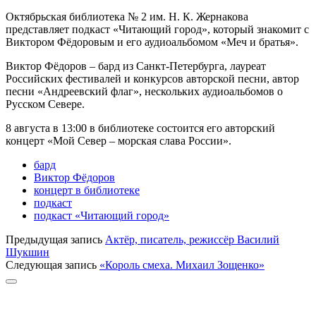
Октябрьская библиотека № 2 им. Н. К. Жернакова
представляет подкаст «Читающий город», который знакомит с
Виктором Фёдоровым и его аудиоальбомом «Меч и братья».
Виктор Фёдоров – бард из Санкт-Петербурга, лауреат
Российских фестивалей и конкурсов авторской песни, автор
песни «Андреевский флаг», нескольких аудиоальбомов о
Русском Севере.
8 августа в 13:00 в библиотеке состоится его авторский
концерт «Мой Север – морская слава России».
бард
Виктор Фёдоров
концерт в библиотеке
подкаст
подкаст «Читающий город»
Предыдущая запись
Актёр, писатель, режиссёр Василий
Шукшин
Следующая запись
«Король смеха. Михаил Зощенко»
Прокрутка
к
верху