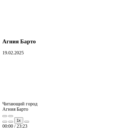
Агния Барто
19.02.2025
Читающий город
Агния Барто
Play
Pause
1x
Episode
Episode
00:00
/
23:23