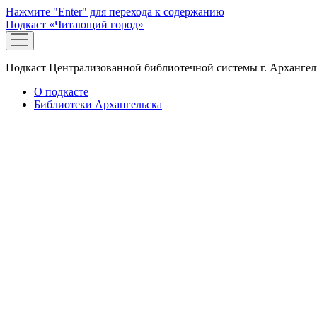
Нажмите "Enter" для перехода к содержанию
Подкаст «Читающий город»
открыть
меню
Подкаст Централизованной библиотечной системы г. Архангел
О подкасте
Библиотеки Архангельска