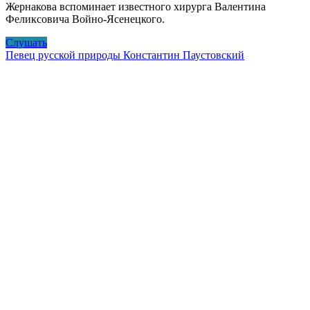
Жернакова вспоминает известного хирурга Валентина
Феликсовича Войно-Ясенецкого.
Святитель-
Слушать
хирург
Певец русской природы Константин Паустовский