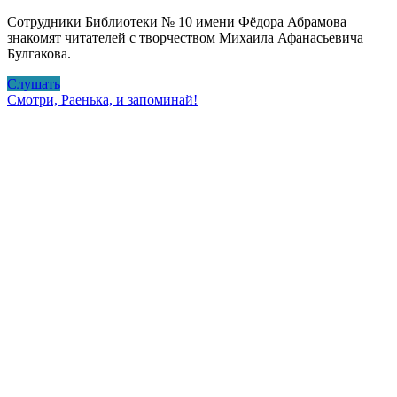
Сотрудники Библиотеки № 10 имени Фёдора Абрамова
знакомят читателей с творчеством Михаила Афанасьевича
Булгакова.
Рукописи
Слушать
не
Смотри, Раенька, и запоминай!
горят.
Михаил
Булгаков.