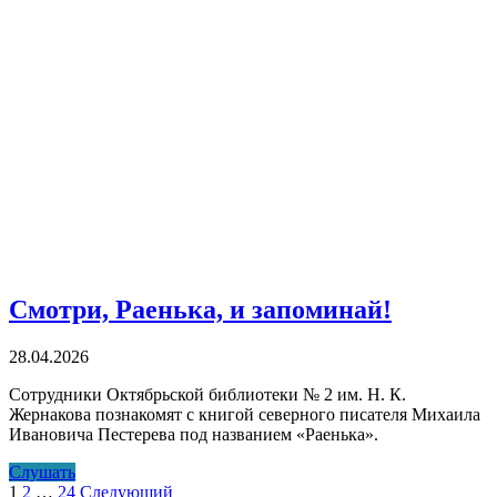
Смотри, Раенька, и запоминай!
28.04.2026
Сотрудники Октябрьской библиотеки № 2 им. Н. К.
Жернакова познакомят с книгой северного писателя Михаила
Ивановича Пестерева под названием «Раенька».
Смотри,
Слушать
Пагинация
Раенька,
1
2
…
24
Следующий