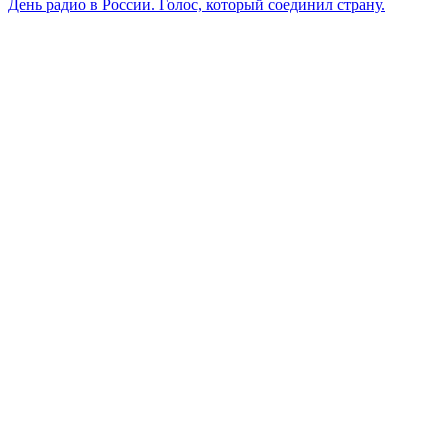
человека.
День радио в России. Голос, который соединил страну.
Агния
Барто