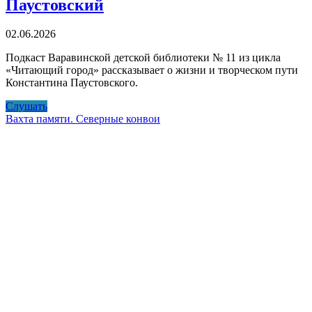
Паустовский
02.06.2026
Подкаст Варавинской детской библиотеки № 11 из цикла
«Читающий город» рассказывает о жизни и творческом пути
Константина Паустовского.
Певец
Слушать
русской
Вахта памяти. Северные конвои
природы
Константин
Паустовский