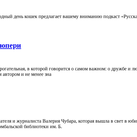
одный день кошек предлагает вашему вниманию подкаст «Русска
зюпери
огательная, в которой говорится о самом важном: о дружбе и лю
 автором и не менее зна
ателя и журналиста Валерия Чубара, которая вышла в свет в юби
мбальской библиотеки им. Б.