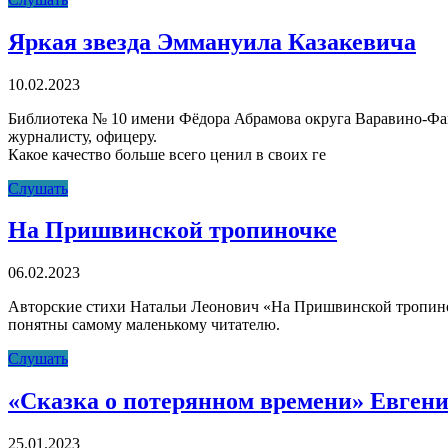
Чубар
«Солнышко
Яркая звезда Эммануила Казакевича
на
плече»
10.02.2023
Библиотека № 10 имени Фёдора Абрамова округа Варавино-Фа
журналисту, офицеру.
Какое качество больше всего ценил в своих ге
Яркая
Слушать
звезда
Эммануила
На Пришвинской тропиночке
Казакевича
06.02.2023
Авторские стихи Натальи Леонович «На Пришвинской тропиноч
понятны самому маленькому читателю.
На
Слушать
Пришвинской
тропиночке
«Сказка о потерянном времени» Евген
25.01.2023