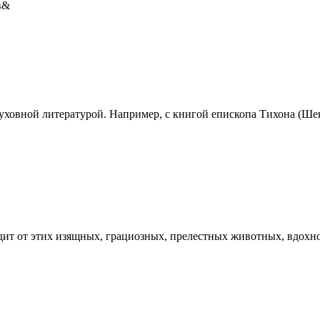
в&
ховной литературой. Например, с книгой епископа Тихона (Шев
дит от этих изящных, грациозных, прелестных животных, вдохн