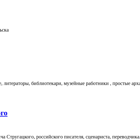
ьска
, литераторы, библиотекари, музейные работники , простые арха
го
ича Стругацкого, российского писателя, сценариста, переводчи