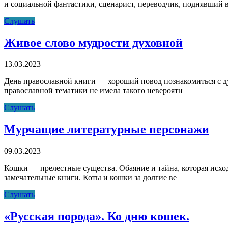
и социальной фантастики, сценарист, переводчик, поднявший 
Фантастический
Слушать
мир
Бориса
Живое слово мудрости духовной
Стругацкого
13.03.2023
День православной книги — хороший повод познакомиться с ду
православной тематики не имела такого невероятн
Живое
Слушать
слово
мудрости
Мурчащие литературные персонажи
духовной
09.03.2023
Кошки — прелестные существа. Обаяние и тайна, которая исхо
замечательные книги. Коты и кошки за долгие ве
Мурчащие
Слушать
литературные
персонажи
«Русская порода». Ко дню кошек.