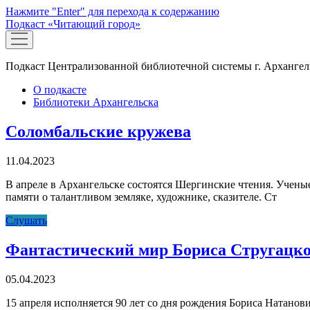
Нажмите "Enter" для перехода к содержанию
Подкаст «Читающий город»
открыть
меню
Подкаст Централизованной библиотечной системы г. Архангел
О подкасте
Библиотеки Архангельска
Подкаст
Соломбальские кружева
«Читающий
11.04.2023
город»
Записи
В апреле в Архангельске состоятся Шергинские чтения. Ученые
памяти о талантливом земляке, художнике, сказителе. Ст
Соломбальские
Слушать
кружева
Фантастический мир Бориса Стругацко
05.04.2023
15 апреля исполняется 90 лет со дня рождения Бориса Натанов