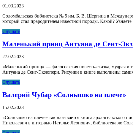
01.03.2023
Соломбальская библиотека № 5 им. Б. В. Шергина в Междунар
который стал прародителем известной породы. Какой? Узнаете
«Русская
Слушать
порода».
Ко
Маленький принц Антуана де Сент-Эк
дню
кошек.
27.02.2023
«Маленький принц» — философская повесть-сказка, мудрая и тр
Антуана де Сент-Экзюпери. Рисунки в книге выполнены самим
Маленький
Слушать
принц
Антуана
Валерий Чубар «Солнышко на плече»
де
Сент-
15.02.2023
Экзюпери
«Солнышко на плече» так называется книга архангельского пис
Николаевич в интервью Наталье Леонович, библиотекарю Соло
Валерий
Слушать